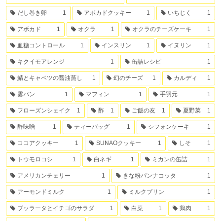
だし巻き卵
1
アボカドクッキー
1
いちじく
1
アボカド
1
オクラ
1
オクラのチーズケーキ
1
血糖コントロール
1
インスリン
1
イヌリン
1
キクイモアレンジ
1
缶詰レシピ
1
鯖とキャベツの醤油蒸し
1
幻のチーズ
1
カルディ
1
雲パン
1
マフィン
1
手羽元
1
フローズンシェイク
1
酢
1
ご飯の友
1
夏野菜
1
酢味噌
1
ティーバッグ
1
シフォンケーキ
1
ココアクッキー
1
SUNAOクッキー
1
しそ
1
トウモロコシ
1
白ネギ
1
ミカンの缶詰
1
アメリカンチェリー
1
きな粉パンナコッタ
1
アーモンドミルク
1
ミルクプリン
1
ブッラータとイチゴのサラダ
1
白菜
1
鶏肉
1