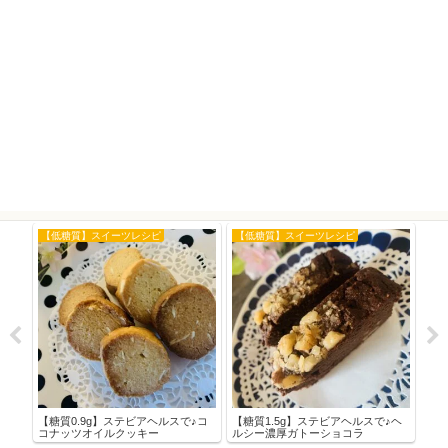
【低糖質】スイーツレシピ
【低糖質】スイーツレシピ
豚
のポ
【糖質0.9g】ステビアヘルスで♪コ
【糖質1.5g】ステビアヘルスで♪ヘ
アス
コナッツオイルクッキー
ルシー濃厚ガトーショコラ