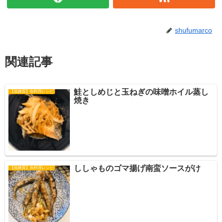
shufumarco
関連記事
鮭としめじと玉ねぎの味噌ホイル蒸し
【低糖質】魚料理レシピ
焼き
ししゃものゴマ揚げ南蛮ソースがけ
【低糖質】魚料理レシピ