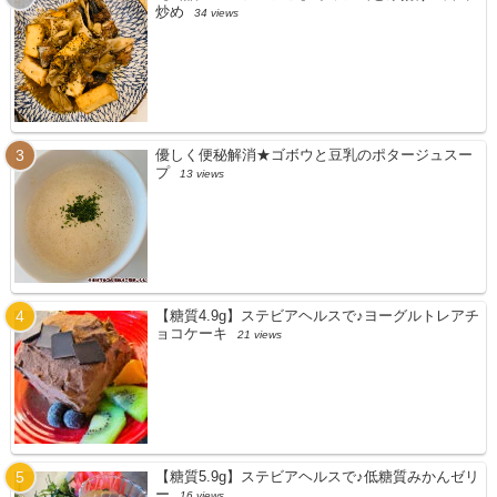
炒め
34 views
優しく便秘解消★ゴボウと豆乳のポタージュスー
プ
13 views
【糖質4.9g】ステビアヘルスで♪ヨーグルトレアチ
ョコケーキ
21 views
【糖質5.9g】ステビアヘルスで♪低糖質みかんゼリ
ー
16 views