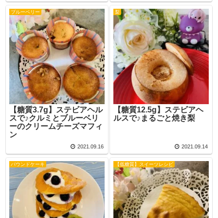
ブルーベリー
梨
【糖質3.7g】ステビアヘル
【糖質12.5g】ステビアヘ
スで♪クルミとブルーベリ
ルスで♪まるごと焼き梨
ーのクリームチーズマフィ
ン
2021.09.16
2021.09.14
パウンドケーキ
【低糖質】スイーツレシピ