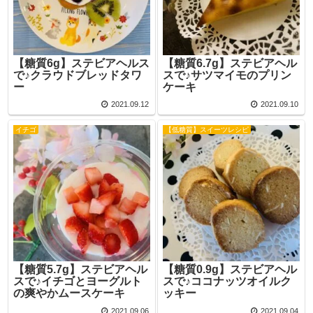
【糖質6g】ステビアヘルス
【糖質6.7g】ステビアヘル
で♪クラウドブレッドタワ
スで♪サツマイモのプリン
ー
ケーキ
2021.09.12
2021.09.10
イチゴ
【低糖質】スイーツレシピ
【糖質5.7g】ステビアヘル
【糖質0.9g】ステビアヘル
スで♪イチゴとヨーグルト
スで♪ココナッツオイルク
の爽やかムースケーキ
ッキー
2021.09.06
2021.09.04