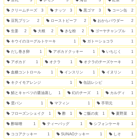
豆乳
3
レモン
3
海苔
3
紅茶
3
クリームチーズ
3
ナッツ
3
黒ゴマ
3
コーン缶
2
豆乳プリン
2
ローストビーフ
2
おからパウダー
2
生姜
2
大根
2
きな粉
2
ゴーヤチャンプル
1
キウイのヨーグルトケーキ
1
ガトーショコラ
1
だし巻き卵
1
アボカドクッキー
1
いちじく
1
アボカド
1
オクラ
1
オクラのチーズケーキ
1
血糖コントロール
1
インスリン
1
イヌリン
1
キクイモアレンジ
1
缶詰レシピ
1
鯖とキャベツの醤油蒸し
1
幻のチーズ
1
カルディ
1
雲パン
1
マフィン
1
手羽元
1
フローズンシェイク
1
酢
1
ご飯の友
1
夏野菜
1
酢味噌
1
ティーバッグ
1
シフォンケーキ
1
ココアクッキー
1
SUNAOクッキー
1
しそ
1