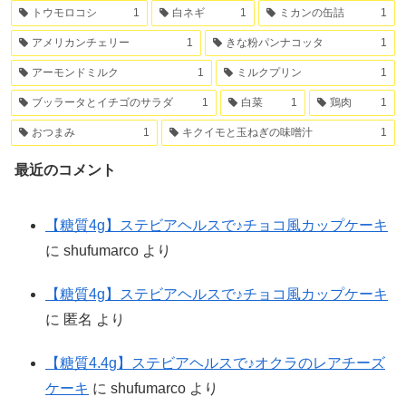
トウモロコシ
1
白ネギ
1
ミカンの缶詰
1
アメリカンチェリー
1
きな粉パンナコッタ
1
アーモンドミルク
1
ミルクプリン
1
ブッラータとイチゴのサラダ
1
白菜
1
鶏肉
1
おつまみ
1
キクイモと玉ねぎの味噌汁
1
最近のコメント
【糖質4g】ステビアヘルスで♪チョコ風カップケーキ
に
shufumarco
より
【糖質4g】ステビアヘルスで♪チョコ風カップケーキ
に
匿名
より
【糖質4.4g】ステビアヘルスで♪オクラのレアチーズ
ケーキ
に
shufumarco
より