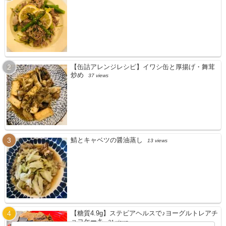
【缶詰アレンジレシピ】イワシ缶と厚揚げ・舞茸
炒め
37 views
鯖とキャベツの醤油蒸し
13 views
【糖質4.9g】ステビアヘルスで♪ヨーグルトレアチ
ョコケーキ
21 views