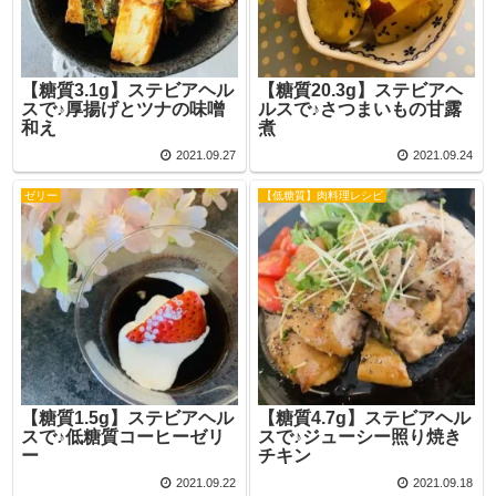
【糖質3.1g】ステビアヘル
【糖質20.3g】ステビアヘ
スで♪厚揚げとツナの味噌
ルスで♪さつまいもの甘露
和え
煮
2021.09.27
2021.09.24
ゼリー
【低糖質】肉料理レシピ
【糖質1.5g】ステビアヘル
【糖質4.7g】ステビアヘル
スで♪低糖質コーヒーゼリ
スで♪ジューシー照り焼き
ー
チキン
2021.09.22
2021.09.18