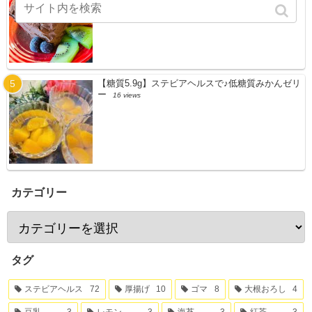
【糖質5.9g】ステビアヘルスで♪低糖質みかんゼリ
ー
16 views
カテゴリー
タグ
ステビアヘルス
72
厚揚げ
10
ゴマ
8
大根おろし
4