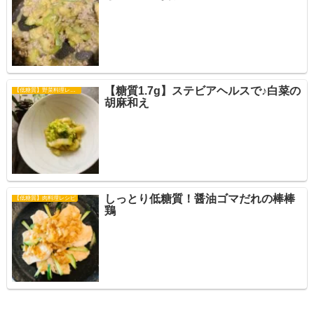
【糖質1.7g】ステビアヘルスで♪白菜の
【低糖質】野菜料理レシピ
胡麻和え
しっとり低糖質！醤油ゴマだれの棒棒
【低糖質】肉料理レシピ
鶏