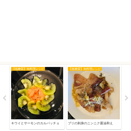
【低糖質】魚料理レシピ
【低糖質】魚料理レシピ
オイ
♪生
キウイとサーモンのカルパッチョ
ブリの刺身のニンニク醤油和え
（オ
群！