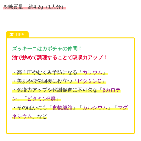
※糖質量 約4.2g（1人分）
ズッキーニはカボチャの仲間！
油で炒めて調理することで吸収力アップ！
・高血圧やむくみ予防になる「
カリウム
」
・美肌や疲労回復に役立つ「
ビタミンC
」
・免疫力アップや代謝促進に不可欠な「
βカロテ
ン
」「
ビタミンB群
」
・そのほかにも「
食物繊維
」「
カルシウム
」「
マグ
ネシウム
」など