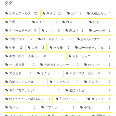
タグ
ステビアヘルス
72
厚揚げ
10
ゴマ
8
大根おろし
4
豆乳
3
レモン
3
海苔
3
紅茶
3
クリームチーズ
3
ナッツ
3
黒ゴマ
3
コーン缶
2
豆乳プリン
2
ローストビーフ
2
おからパウダー
2
生姜
2
大根
2
きな粉
2
ゴーヤチャンプル
1
キウイのヨーグルトケーキ
1
ガトーショコラ
1
だし巻き卵
1
アボカドクッキー
1
いちじく
1
アボカド
1
オクラ
1
オクラのチーズケーキ
1
血糖コントロール
1
インスリン
1
イヌリン
1
キクイモアレンジ
1
缶詰レシピ
1
鯖とキャベツの醤油蒸し
1
幻のチーズ
1
カルディ
1
雲パン
1
マフィン
1
手羽元
1
フローズンシェイク
1
酢
1
ご飯の友
1
夏野菜
1