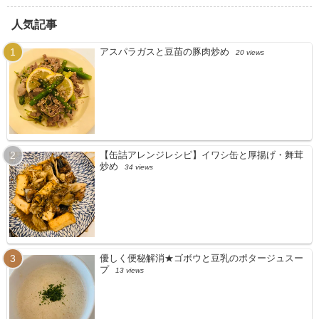
人気記事
アスパラガスと豆苗の豚肉炒め
20 views
【缶詰アレンジレシピ】イワシ缶と厚揚げ・舞茸
炒め
34 views
優しく便秘解消★ゴボウと豆乳のポタージュスー
プ
13 views