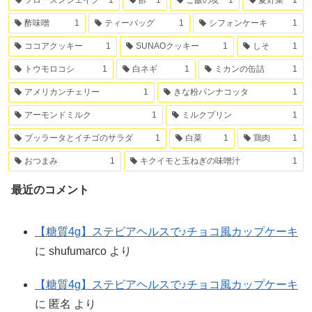
酢味噌
1
ティーバッグ
1
シフォンケーキ
1
ココアクッキー
1
SUNAOクッキー
1
しそ
1
トウモロコシ
1
白ネギ
1
ミカンの缶詰
1
アメリカンチェリー
1
きな粉パンナコッタ
1
アーモンドミルク
1
ミルクプリン
1
ブッラータとイチゴのサラダ
1
白菜
1
鶏肉
1
おつまみ
1
キクイモと玉ねぎの味噌汁
1
最近のコメント
【糖質4g】ステビアヘルスで♪チョコ風カップケーキ
に
shufumarco
より
【糖質4g】ステビアヘルスで♪チョコ風カップケーキ
に
匿名
より