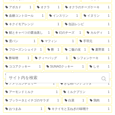
アボカド
1
オクラ
1
オクラのチーズケーキ
1
血糖コントロール
1
インスリン
1
イヌリン
1
キクイモアレンジ
1
缶詰レシピ
1
鯖とキャベツの醤油蒸し
1
幻のチーズ
1
カルディ
1
雲パン
1
マフィン
1
手羽元
1
フローズンシェイク
1
酢
1
ご飯の友
1
夏野菜
1
酢味噌
1
ティーバッグ
1
シフォンケーキ
1
ココアクッキー
1
SUNAOクッキー
1
しそ
1
トウモロコシ
1
白ネギ
1
ミカンの缶詰
1
アメリカンチェリー
1
きな粉パンナコッタ
1
アーモンドミルク
1
ミルクプリン
1
ブッラータとイチゴのサラダ
1
白菜
1
鶏肉
1
おつまみ
1
キクイモと玉ねぎの味噌汁
1