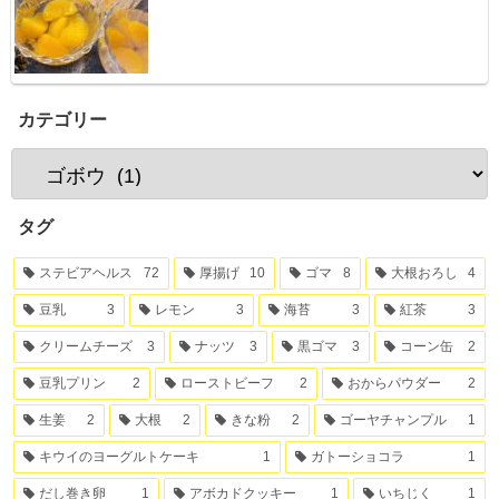
カテゴリー
タグ
ステビアヘルス
72
厚揚げ
10
ゴマ
8
大根おろし
4
豆乳
3
レモン
3
海苔
3
紅茶
3
クリームチーズ
3
ナッツ
3
黒ゴマ
3
コーン缶
2
豆乳プリン
2
ローストビーフ
2
おからパウダー
2
生姜
2
大根
2
きな粉
2
ゴーヤチャンプル
1
キウイのヨーグルトケーキ
1
ガトーショコラ
1
だし巻き卵
1
アボカドクッキー
1
いちじく
1