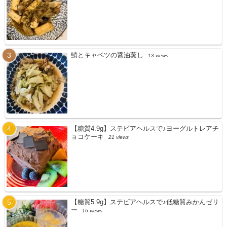
鯖とキャベツの醤油蒸し
13 views
【糖質4.9g】ステビアヘルスで♪ヨーグルトレアチ
ョコケーキ
21 views
【糖質5.9g】ステビアヘルスで♪低糖質みかんゼリ
ー
16 views