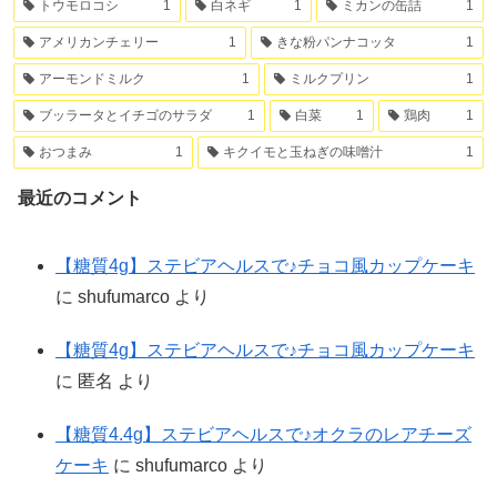
トウモロコシ
1
白ネギ
1
ミカンの缶詰
1
アメリカンチェリー
1
きな粉パンナコッタ
1
アーモンドミルク
1
ミルクプリン
1
ブッラータとイチゴのサラダ
1
白菜
1
鶏肉
1
おつまみ
1
キクイモと玉ねぎの味噌汁
1
最近のコメント
【糖質4g】ステビアヘルスで♪チョコ風カップケーキ
に
shufumarco
より
【糖質4g】ステビアヘルスで♪チョコ風カップケーキ
に
匿名
より
【糖質4.4g】ステビアヘルスで♪オクラのレアチーズ
ケーキ
に
shufumarco
より