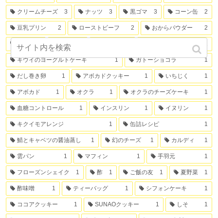
クリームチーズ
3
ナッツ
3
黒ゴマ
3
コーン缶
2
豆乳プリン
2
ローストビーフ
2
おからパウダー
2
生姜
2
大根
2
きな粉
2
ゴーヤチャンプル
1
キウイのヨーグルトケーキ
1
ガトーショコラ
1
だし巻き卵
1
アボカドクッキー
1
いちじく
1
アボカド
1
オクラ
1
オクラのチーズケーキ
1
血糖コントロール
1
インスリン
1
イヌリン
1
キクイモアレンジ
1
缶詰レシピ
1
鯖とキャベツの醤油蒸し
1
幻のチーズ
1
カルディ
1
雲パン
1
マフィン
1
手羽元
1
フローズンシェイク
1
酢
1
ご飯の友
1
夏野菜
1
酢味噌
1
ティーバッグ
1
シフォンケーキ
1
ココアクッキー
1
SUNAOクッキー
1
しそ
1