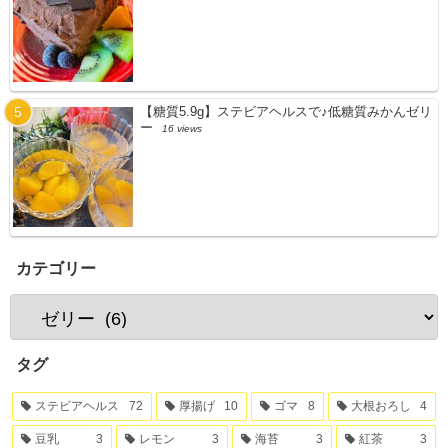
【糖質5.9g】ステビアヘルスで♪低糖質みかんゼリ
ー
16 views
カテゴリー
タグ
ステビアヘルス
72
厚揚げ
10
ゴマ
8
大根おろし
4
豆乳
3
レモン
3
海苔
3
紅茶
3