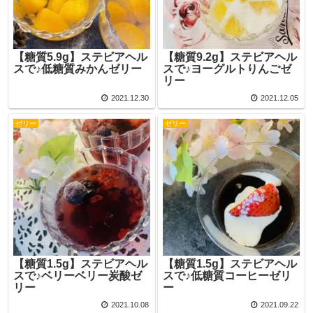
【糖質5.9g】ステビアヘル
【糖質9.2g】ステビアヘル
スで♪低糖質みかんゼリー
スで♪ヨーグルトりんごゼ
リー
2021.12.30
2021.12.05
ゼリー
ゼリー
【糖質1.5g】ステビアヘル
【糖質1.5g】ステビアヘル
スで♪ベリーベリー炭酸ゼ
スで♪低糖質コーヒーゼリ
リー
ー
2021.10.08
2021.09.22