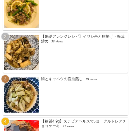
【缶詰アレンジレシピ】イワシ缶と厚揚げ・舞茸
炒め
36 views
鯖とキャベツの醤油蒸し
13 views
【糖質4.9g】ステビアヘルスで♪ヨーグルトレアチ
ョコケーキ
21 views