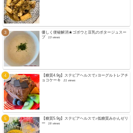
優しく便秘解消★ゴボウと豆乳のポタージュスー
プ
13 views
【糖質4.9g】ステビアヘルスで♪ヨーグルトレアチ
ョコケーキ
21 views
【糖質5.9g】ステビアヘルスで♪低糖質みかんゼリ
ー
16 views