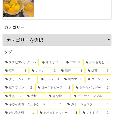
カテゴリー
タグ
ステビアヘルス
72
厚揚げ
10
ゴマ
8
大根おろし
4
豆乳
3
レモン
3
海苔
3
紅茶
3
クリームチーズ
3
ナッツ
3
黒ゴマ
3
コーン缶
2
豆乳プリン
2
ローストビーフ
2
おからパウダー
2
生姜
2
大根
2
きな粉
2
ゴーヤチャンプル
1
キウイのヨーグルトケーキ
1
ガトーショコラ
1
だし巻き卵
1
アボカドクッキー
1
いちじく
1