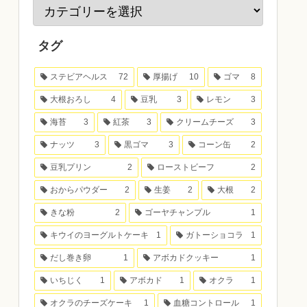
タグ
ステビアヘルス
72
厚揚げ
10
ゴマ
8
大根おろし
4
豆乳
3
レモン
3
海苔
3
紅茶
3
クリームチーズ
3
ナッツ
3
黒ゴマ
3
コーン缶
2
豆乳プリン
2
ローストビーフ
2
おからパウダー
2
生姜
2
大根
2
きな粉
2
ゴーヤチャンプル
1
キウイのヨーグルトケーキ
1
ガトーショコラ
1
だし巻き卵
1
アボカドクッキー
1
いちじく
1
アボカド
1
オクラ
1
オクラのチーズケーキ
1
血糖コントロール
1