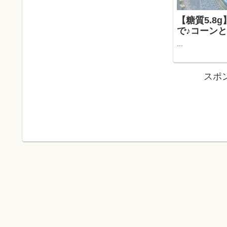
【糖質5.8
で♪コーン
...
スポ