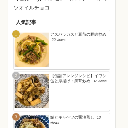
ツオイルチョコ
人気記事
アスパラガスと豆苗の豚肉炒め
20 views
【缶詰アレンジレシピ】イワシ
缶と厚揚げ・舞茸炒め
37 views
鯖とキャベツの醤油蒸し
13
views