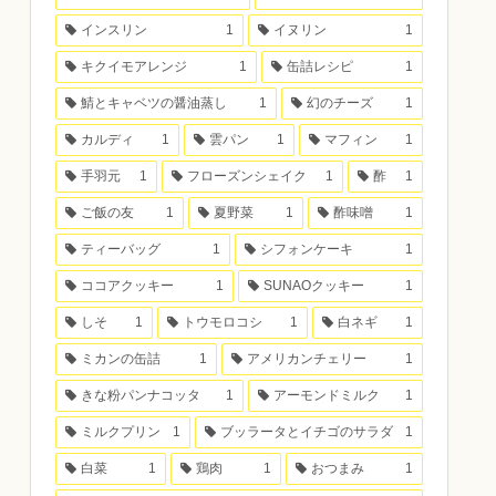
インスリン
1
イヌリン
1
キクイモアレンジ
1
缶詰レシピ
1
鯖とキャベツの醤油蒸し
1
幻のチーズ
1
カルディ
1
雲パン
1
マフィン
1
手羽元
1
フローズンシェイク
1
酢
1
ご飯の友
1
夏野菜
1
酢味噌
1
ティーバッグ
1
シフォンケーキ
1
ココアクッキー
1
SUNAOクッキー
1
しそ
1
トウモロコシ
1
白ネギ
1
ミカンの缶詰
1
アメリカンチェリー
1
きな粉パンナコッタ
1
アーモンドミルク
1
ミルクプリン
1
ブッラータとイチゴのサラダ
1
白菜
1
鶏肉
1
おつまみ
1