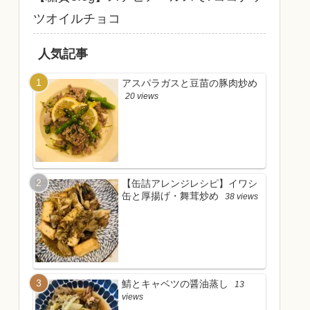
ツオイルチョコ
人気記事
アスパラガスと豆苗の豚肉炒め
20 views
【缶詰アレンジレシピ】イワシ
缶と厚揚げ・舞茸炒め
38 views
鯖とキャベツの醤油蒸し
13
views