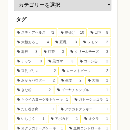
タグ
ステビアヘルス
72
厚揚げ
10
ゴマ
8
大根おろし
4
豆乳
3
レモン
3
海苔
3
紅茶
3
クリームチーズ
3
ナッツ
3
黒ゴマ
3
コーン缶
2
豆乳プリン
2
ローストビーフ
2
おからパウダー
2
生姜
2
大根
2
きな粉
2
ゴーヤチャンプル
1
キウイのヨーグルトケーキ
1
ガトーショコラ
1
だし巻き卵
1
アボカドクッキー
1
いちじく
1
アボカド
1
オクラ
1
オクラのチーズケーキ
1
血糖コントロール
1