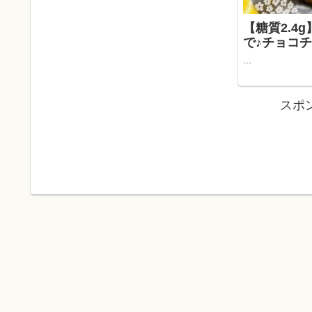
【糖質2.4
で♪チョコ
...
スポ