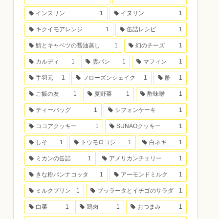
インスリン
1
イヌリン
1
キクイモアレンジ
1
缶詰レシピ
1
鯖とキャベツの醤油蒸し
1
幻のチーズ
1
カルディ
1
雲パン
1
マフィン
1
手羽元
1
フローズンシェイク
1
酢
1
ご飯の友
1
夏野菜
1
酢味噌
1
ティーバッグ
1
シフォンケーキ
1
ココアクッキー
1
SUNAOクッキー
1
しそ
1
トウモロコシ
1
白ネギ
1
ミカンの缶詰
1
アメリカンチェリー
1
きな粉パンナコッタ
1
アーモンドミルク
1
ミルクプリン
1
ブッラータとイチゴのサラダ
1
白菜
1
鶏肉
1
おつまみ
1