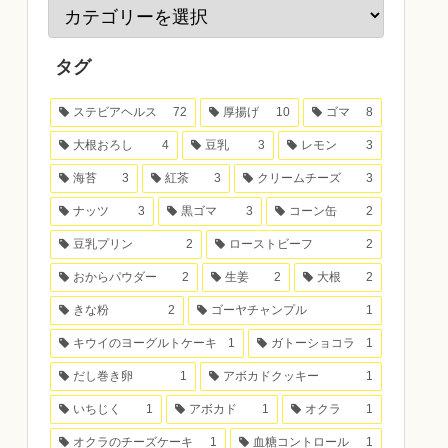
タグ
ステビアヘルス
72
厚揚げ
10
ゴマ
8
大根おろし
4
豆乳
3
レモン
3
海苔
3
紅茶
3
クリームチーズ
3
ナッツ
3
黒ゴマ
3
コーン缶
2
豆乳プリン
2
ローストビーフ
2
おからパウダー
2
生姜
2
大根
2
きな粉
2
ゴーヤチャンプル
1
キウイのヨーグルトケーキ
1
ガトーショコラ
1
だし巻き卵
1
アボカドクッキー
1
いちじく
1
アボカド
1
オクラ
1
オクラのチーズケーキ
1
血糖コントロール
1