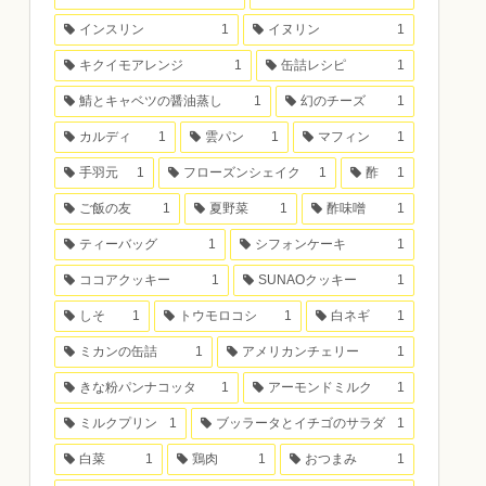
インスリン
1
イヌリン
1
キクイモアレンジ
1
缶詰レシピ
1
鯖とキャベツの醤油蒸し
1
幻のチーズ
1
カルディ
1
雲パン
1
マフィン
1
手羽元
1
フローズンシェイク
1
酢
1
ご飯の友
1
夏野菜
1
酢味噌
1
ティーバッグ
1
シフォンケーキ
1
ココアクッキー
1
SUNAOクッキー
1
しそ
1
トウモロコシ
1
白ネギ
1
ミカンの缶詰
1
アメリカンチェリー
1
きな粉パンナコッタ
1
アーモンドミルク
1
ミルクプリン
1
ブッラータとイチゴのサラダ
1
白菜
1
鶏肉
1
おつまみ
1