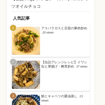
ツオイルチョコ
人気記事
アスパラガスと豆苗の豚肉炒め
20 views
【缶詰アレンジレシピ】イワシ
缶と厚揚げ・舞茸炒め
37 views
鯖とキャベツの醤油蒸し
13
views