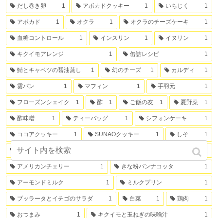
だし巻き卵
1
アボカドクッキー
1
いちじく
1
アボカド
1
オクラ
1
オクラのチーズケーキ
1
血糖コントロール
1
インスリン
1
イヌリン
1
キクイモアレンジ
1
缶詰レシピ
1
鯖とキャベツの醤油蒸し
1
幻のチーズ
1
カルディ
1
雲パン
1
マフィン
1
手羽元
1
フローズンシェイク
1
酢
1
ご飯の友
1
夏野菜
1
酢味噌
1
ティーバッグ
1
シフォンケーキ
1
ココアクッキー
1
SUNAOクッキー
1
しそ
1
トウモロコシ
1
白ネギ
1
ミカンの缶詰
1
アメリカンチェリー
1
きな粉パンナコッタ
1
アーモンドミルク
1
ミルクプリン
1
ブッラータとイチゴのサラダ
1
白菜
1
鶏肉
1
おつまみ
1
キクイモと玉ねぎの味噌汁
1