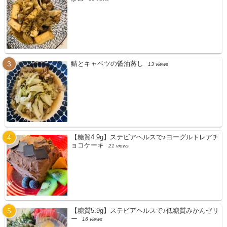
鯖とキャベツの醤油蒸し
13 views
【糖質4.9g】ステビアヘルスで♪ヨーグルトレアチ
ョコケーキ
21 views
【糖質5.9g】ステビアヘルスで♪低糖質みかんゼリ
ー
16 views