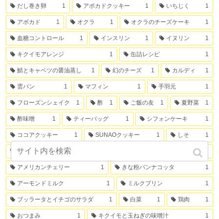
だし巻き卵
1
アボカドクッキー
1
いちじく
1
アボカド
1
オクラ
1
オクラのチーズケーキ
1
血糖コントロール
1
インスリン
1
イヌリン
1
キクイモアレンジ
1
缶詰レシピ
1
鯖とキャベツの醤油蒸し
1
幻のチーズ
1
カルディ
1
雲パン
1
マフィン
1
手羽元
1
フローズンシェイク
1
酢
1
ご飯の友
1
夏野菜
1
酢味噌
1
ティーバッグ
1
シフォンケーキ
1
ココアクッキー
1
SUNAOクッキー
1
しそ
1
トウモロコシ
1
白ネギ
1
ミカンの缶詰
1
アメリカンチェリー
1
きな粉パンナコッタ
1
アーモンドミルク
1
ミルクプリン
1
ブッラータとイチゴのサラダ
1
白菜
1
鶏肉
1
おつまみ
1
キクイモと玉ねぎの味噌汁
1