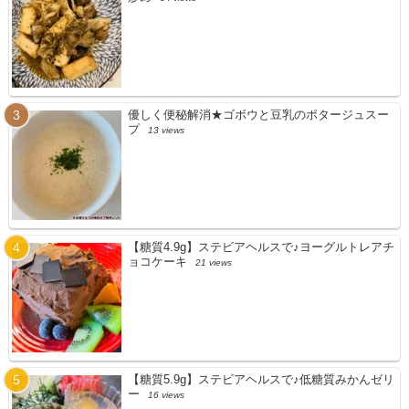
優しく便秘解消★ゴボウと豆乳のポタージュスー
プ
13 views
【糖質4.9g】ステビアヘルスで♪ヨーグルトレアチ
ョコケーキ
21 views
【糖質5.9g】ステビアヘルスで♪低糖質みかんゼリ
ー
16 views