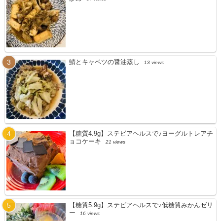
鯖とキャベツの醤油蒸し
13 views
【糖質4.9g】ステビアヘルスで♪ヨーグルトレアチ
ョコケーキ
21 views
【糖質5.9g】ステビアヘルスで♪低糖質みかんゼリ
ー
16 views