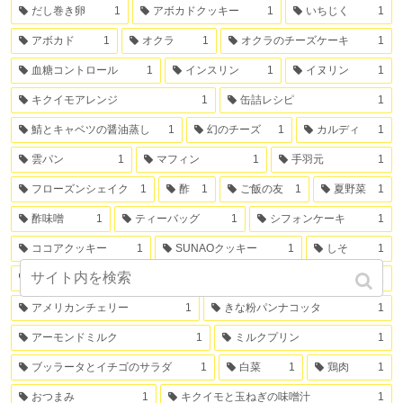
だし巻き卵
1
アボカドクッキー
1
いちじく
1
アボカド
1
オクラ
1
オクラのチーズケーキ
1
血糖コントロール
1
インスリン
1
イヌリン
1
キクイモアレンジ
1
缶詰レシピ
1
鯖とキャベツの醤油蒸し
1
幻のチーズ
1
カルディ
1
雲パン
1
マフィン
1
手羽元
1
フローズンシェイク
1
酢
1
ご飯の友
1
夏野菜
1
酢味噌
1
ティーバッグ
1
シフォンケーキ
1
ココアクッキー
1
SUNAOクッキー
1
しそ
1
トウモロコシ
1
白ネギ
1
ミカンの缶詰
1
アメリカンチェリー
1
きな粉パンナコッタ
1
アーモンドミルク
1
ミルクプリン
1
ブッラータとイチゴのサラダ
1
白菜
1
鶏肉
1
おつまみ
1
キクイモと玉ねぎの味噌汁
1